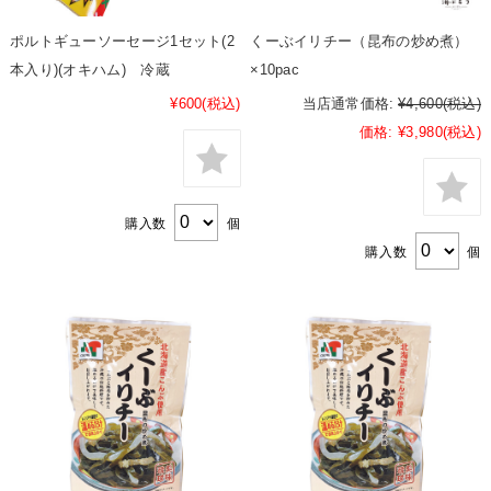
ポルトギューソーセージ1セット(2
くーぶイリチー（昆布の炒め煮）
本入り)(オキハム) 冷蔵
×10pac
¥600
(税込)
当店通常価格:
¥4,600
(税込)
価格:
¥3,980
(税込)
購入数
個
購入数
個