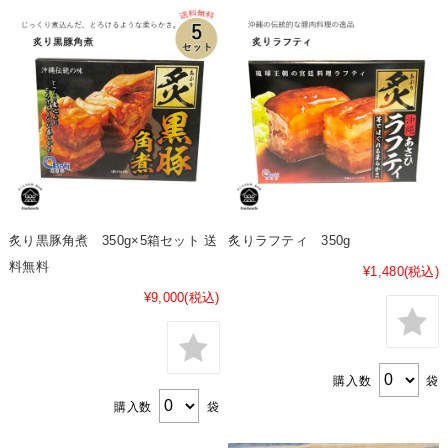
炙り黒豚角煮 350g×5箱セット 送
炙りラフティ 350g
料無料
¥1,480
(税込)
¥9,000
(税込)
購入数
袋
購入数
袋