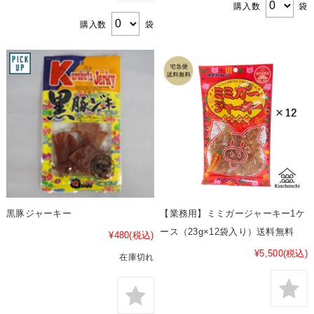
購入数
袋
購入数
袋
黒豚ジャーキー
【業務用】ミミガージャーキー1ケ
ース（23g×12袋入り）送料無料
¥480
(税込)
¥5,500
(税込)
在庫切れ