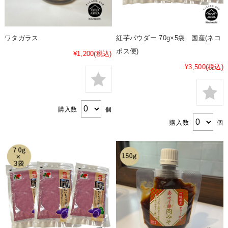
ワタガラス
紅芋パウダー 70g×5袋 国産(ネコ
ポス便)
¥1,200
(税込)
¥3,500
(税込)
購入数
個
購入数
個