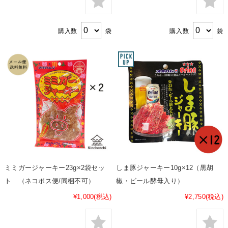
購入数
袋
購入数
袋
ミミガージャーキー23g×2袋セッ
しま豚ジャーキー10g×12（黒胡
ト （ネコポス便/同梱不可）
椒・ビール酵母入り）
¥1,000
(税込)
¥2,750
(税込)