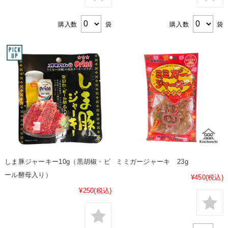
購入数
袋
購入数
袋
しま豚ジャーキー10g（黒胡椒・ビ
ミミガージャーキ 23g
ール酵母入り）
¥450
(税込)
¥250
(税込)