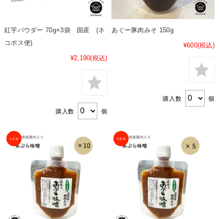
紅芋パウダー 70g×3袋 国産 (ネ
あぐー豚肉みそ 150g
コポス便)
¥600
(税込)
¥2,190
(税込)
購入数
個
購入数
個