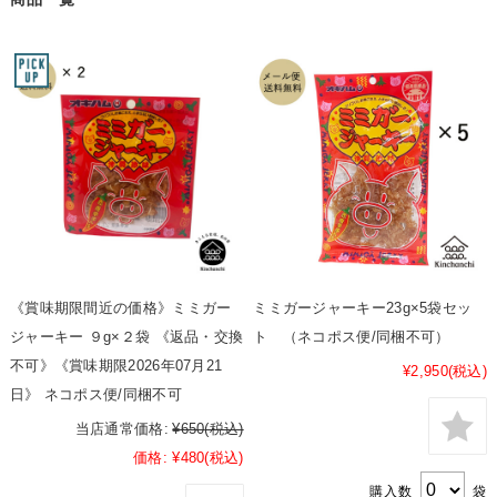
《賞味期限間近の価格》ミミガー
ミミガージャーキー23g×5袋セッ
ジャーキー ９g×２袋 《返品・交換
ト （ネコポス便/同梱不可）
不可》《賞味期限2026年07月21
¥2,950
(税込)
日》 ネコポス便/同梱不可
当店通常価格:
¥650
(税込)
価格:
¥480
(税込)
購入数
袋