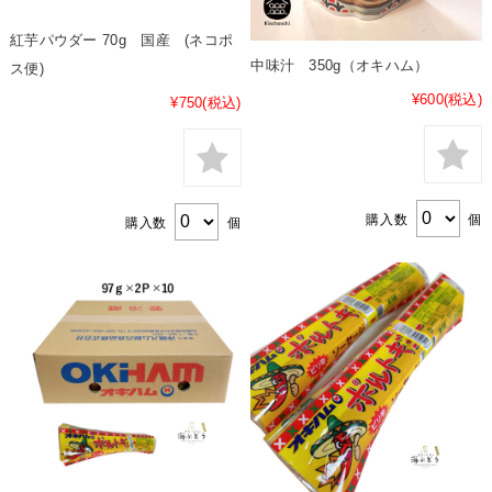
紅芋パウダー 70g 国産 (ネコポ
中味汁 350g（オキハム）
ス便)
¥600
(税込)
¥750
(税込)
購入数
個
購入数
個