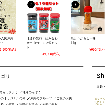
め人気沖縄
【送料無料】組み合わ
島とうがらし一味
ット
せ自由のり１０個セッ
14g
ト
6,500
(税込)
¥980
(税込)
¥9,000
(税込)
テゴリ
店長
島らっきょう
沖縄のもずく
nchiのオリジナルのり
沖縄のフルーツ
ご飯のお供
味料
黒糖
沖縄のお菓子
沖縄の食材