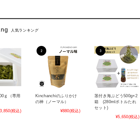
人気ランキング
00ｇ（専用
Kinchanchiのふりかけ
茎付き海ぶどう500g×2
の神（ノーマル）
箱 (280mlボトルたれ
セット)
3,850
(税込)
¥880
(税込)
¥5,650
(税込)