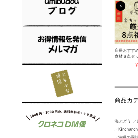
店長おすす
食材８点セ
¥
商品カ
海ぶどう
Kincha
沖縄の調