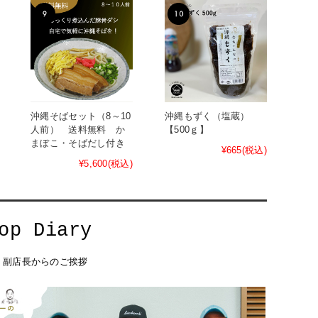
沖縄そばセット（8～10
沖縄もずく（塩蔵）
人前） 送料無料 か
【500ｇ】
まぼこ・そばだし付き
¥665
(税込)
¥5,600
(税込)
・副店長からのご挨拶