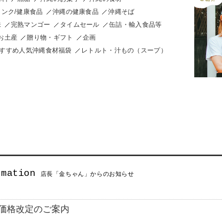
ンク/健康食品
沖縄の健康食品
沖縄そば
味
完熟マンゴー
タイムセール
缶詰・輸入食品等
お土産
贈り物・ギフト
企画
anおすすめ人気沖縄食材福袋
レトルト・汁もの（スープ）
店長「金ちゃん」からのお知らせ
価格改定のご案内