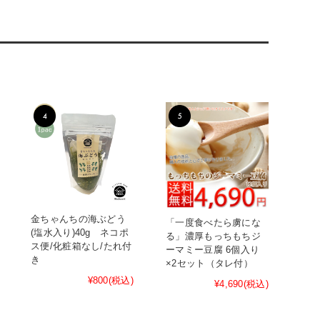
金ちゃんちの海ぶどう
「一度食べたら虜にな
(塩水入り)40g ネコポ
る」濃厚もっちもちジ
ス便/化粧箱なし/たれ付
ーマミー豆腐 6個入り
き
×2セット（タレ付）
¥800
(税込)
¥4,690
(税込)