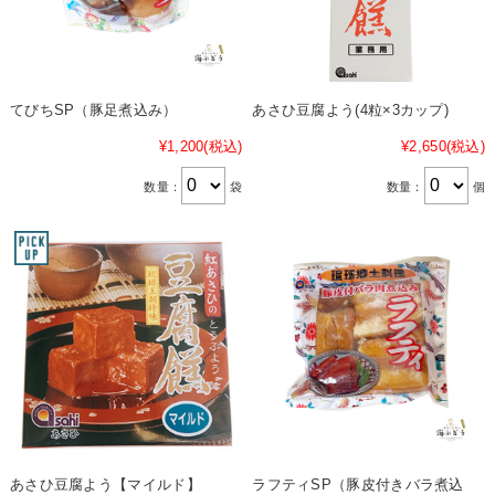
てびちSP（豚足煮込み）
あさひ豆腐よう(4粒×3カップ)
¥1,200
(税込)
¥2,650
(税込)
数量：
袋
数量：
個
あさひ豆腐よう【マイルド】
ラフティSP（豚皮付きバラ煮込