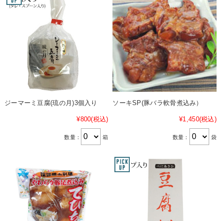
ジーマーミ豆腐(琉の月)3個入り
ソーキSP(豚バラ軟骨煮込み）
¥800
(税込)
¥1,450
(税込)
数量：
箱
数量：
袋