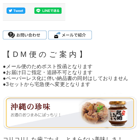
【 D M 便 の ご 案 内 】
●メール便のためポスト投函となります
●お届け日ご指定・追跡不可となります
●ペーパーレス化に伴い納品書の同封はしておりません
●3セットから宅急便へ変更となります
コリコリした歯ごたえ、とまらない美味しさ！