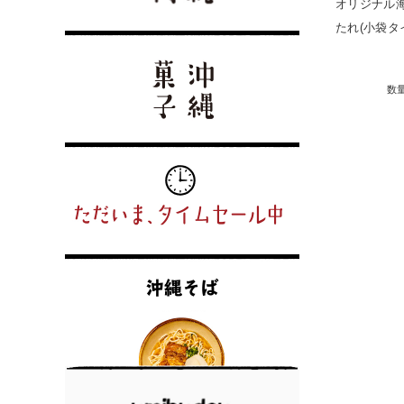
オリジナル
たれ(小袋タ
数