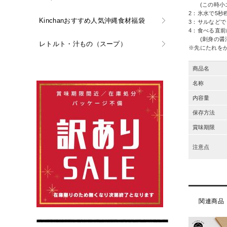
(この時小エ
2：氷水で5
Kinchanおすすめ人気沖縄食材福袋
3：サルなど
4：食べる直
(刺身の醤油
レトルト・汁もの（スープ）
※先にたれを
商品名
名称
内容量
保存方法
賞味期限
注意点
関連商品