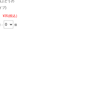
海ぶどうの
イプ)
¥35
(税込)
量：
個