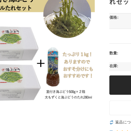
れセッ
価格:
数量:
在庫:
返品につ