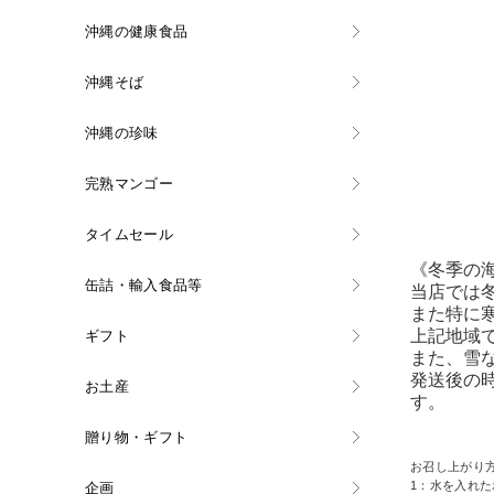
沖縄の健康食品
沖縄そば
沖縄の珍味
完熟マンゴー
タイムセール
《冬季の
缶詰・輸入食品等
当店では
また特に
上記地域
ギフト
また、雪
発送後の
お土産
す。
贈り物・ギフト
お召し上がり
1：水を入れ
企画