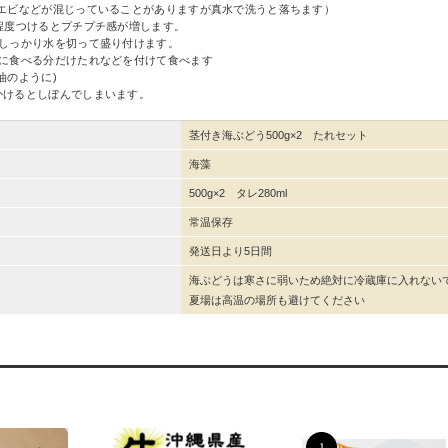
ビなどが混じっていることがありますが真水で洗うと落ちます）
秒程度つけるとプチプチ感が増します。
でしっかり水を切って盛り付けます。
前に食べる分だけたれなどを付けて食べます
のように)
かけるとしぼんでしまいます。
茎付き海ぶどう500g×2 たれセット
海藻
500g×2 タレ280ml
常温保存
発送日より5日間
海ぶどうは寒さに弱いため絶対に冷蔵庫に入れないで
夏場は高温の場所も避けてください