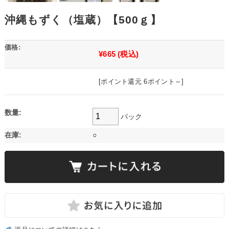
沖縄もずく（塩蔵）【500ｇ】
価格:
¥665
(税込)
[ポイント還元 6ポイント～]
数量:
パック
在庫:
○