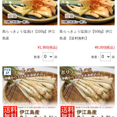
島らっきょう塩漬け【100g】伊江
島らっきょう塩漬け【500g】伊江
島産
島産 【送料無料】
¥1,950
(税込)
¥8,000
(税込)
数量：
袋
数量：
袋