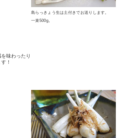
島らっきょう生は土付きでお送りします。
一束500g。
感を味わったり
ます！