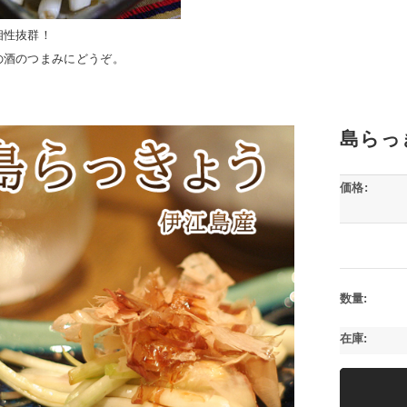
相性抜群！
の酒のつまみにどうぞ。
島らっ
価格:
数量:
在庫: