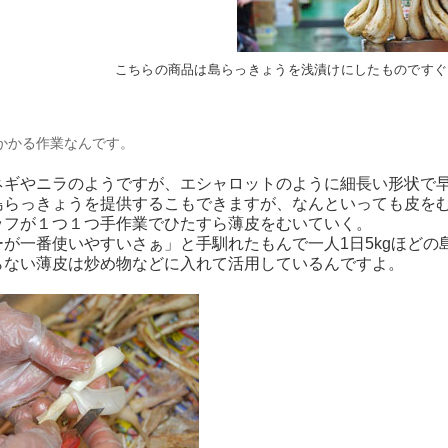
こちらの商品は島らっきょうを浅漬けにしたものですぐ
かかる作業なんです。
ネギやニラのようですが、エシャロットのように細長い形状で
島らっきょうを提供するこもできますが、なんといっても皮を
ッフが１つ１つ手作業でひたすら薄皮をむいていく。
ーが一番使いやすいさぁ」と手馴れたもんで一人1日5kgほど
らない薄皮は炒め物などに入れて活用しているんですよ。