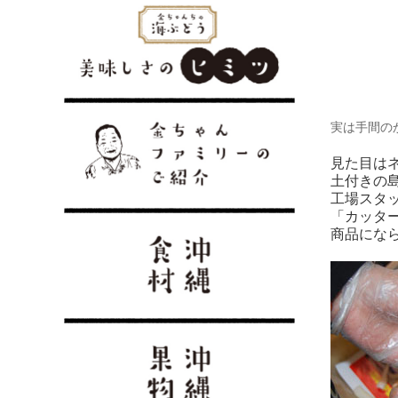
実は手間の
見た目は
土付きの
工場スタ
「カッタ
商品にな