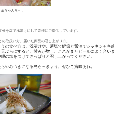
！金ちゃんちへ。
文分を塩で浅漬けにして皆様にご提供しています。
うの取扱い方。届いた商品の召し上がり方。
ょうの食べ方は、浅漬けや、薄塩で鰹節と醤油でシャキシャキ
て天ぷらにすると、甘みが増し、これがまたビールによく合い
沖縄の塩をつけてさっぱりと召し上がってください。
たらやみつきになる島らっきょう。ぜひご賞味あれ。