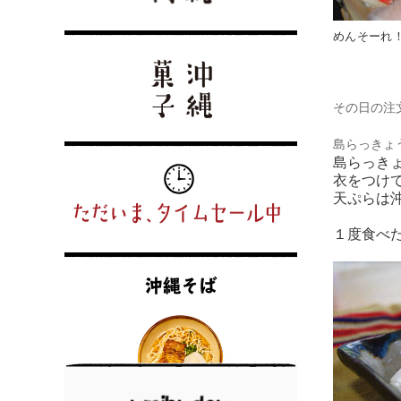
めんそーれ
その日の注
島らっきょ
島らっき
衣をつけ
天ぷらは
１度食べ