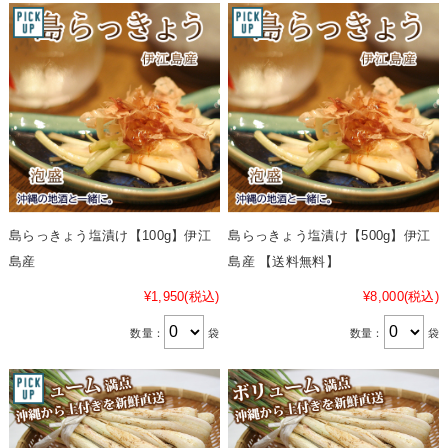
島らっきょう塩漬け【100g】伊江
島らっきょう塩漬け【500g】伊江
島産
島産 【送料無料】
¥1,950
(税込)
¥8,000
(税込)
数量：
袋
数量：
袋