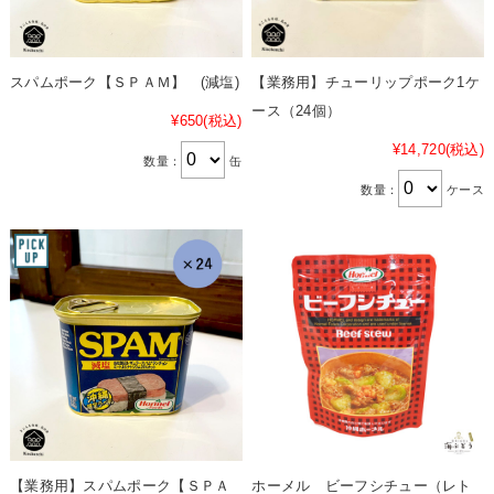
スパムポーク【ＳＰＡＭ】 (減塩)
【業務用】チューリップポーク1ケ
ース（24個）
¥650
(税込)
¥14,720
(税込)
数量：
缶
数量：
ケース
【業務用】スパムポーク【ＳＰＡ
ホーメル ビーフシチュー（レト