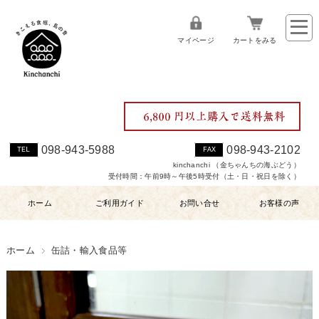
マイページ
カートをみる
098-943-5988
098-943-2102
TEL
FAX
kinchanchi （金ちゃんちの海ぶどう）
受付時間：午前9時～午後5時受付（土・日・祝日を除く）
ホーム
ご利用ガイド
お問い合せ
お客様の声
ホーム
缶詰・輸入食品等