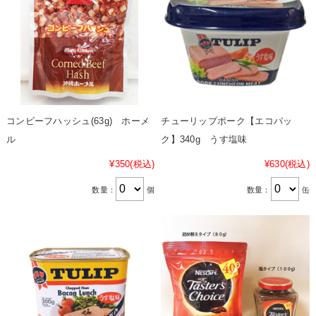
コンビーフハッシュ(63g) ホーメ
チューリップポーク【エコパッ
ル
ク】340g うす塩味
¥350
(税込)
¥630
(税込)
数量：
個
数量：
缶