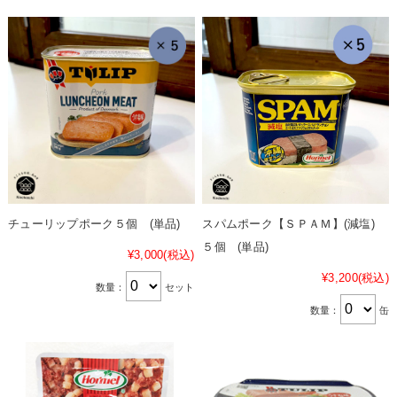
チューリップポーク５個 (単品)
スパムポーク【ＳＰＡＭ】(減塩)
５個 (単品)
¥3,000
(税込)
¥3,200
(税込)
数量：
セット
数量：
缶