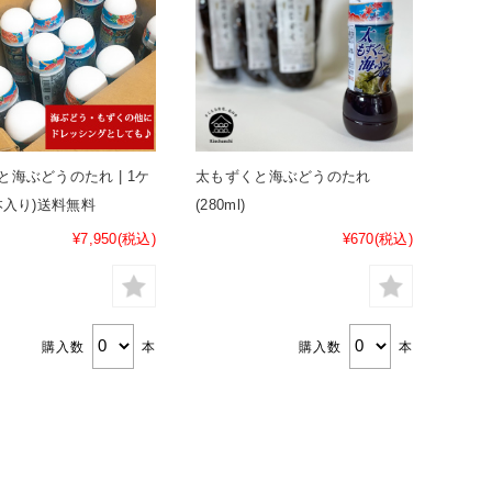
と海ぶどうのたれ | 1ケ
太もずくと海ぶどうのたれ
本入り)送料無料
(280ml)
¥7,950
(税込)
¥670
(税込)
購入数
本
購入数
本