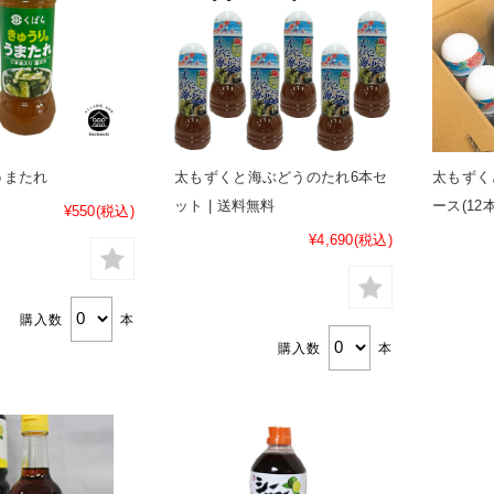
うまたれ
太もずくと海ぶどうのたれ6本セ
太もずく
ット | 送料無料
ース(12
¥550
(税込)
¥4,690
(税込)
購入数
本
購入数
本