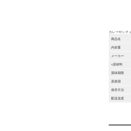
カレーやシチ
商品名
内容量
メーカー
<原材料
賞味期限
原産国
保存方法
配送温度