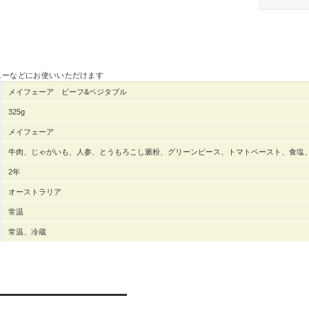
ューなどにお使いいただけます
メイフェーア ビーフ&ベジタブル
325g
メイフェーア
牛肉、じゃがいも、人参、とうもろこし澱粉、グリーンピース、トマトペースト、食塩
2年
オーストラリア
常温
常温、冷蔵