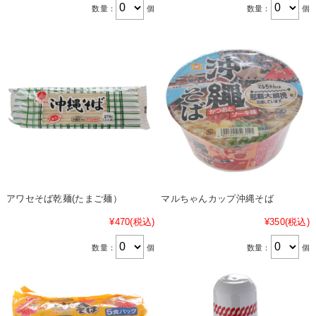
数量：
個
数量：
個
アワセそば乾麺(たまご麺）
マルちゃんカップ沖縄そば
¥470
(税込)
¥350
(税込)
数量：
個
数量：
個