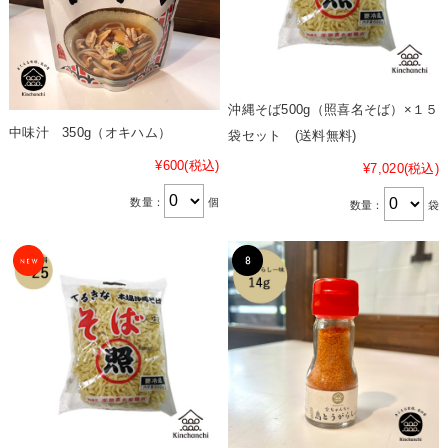
沖縄そば500g（照喜名そば）×１５
中味汁 350g（オキハム）
袋セット (送料無料)
¥600
(税込)
¥7,020
(税込)
数量：
個
数量：
袋