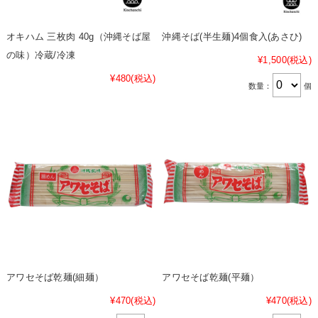
オキハム 三枚肉 40g（沖縄そば屋
沖縄そば(半生麺)4個食入(あさひ)
の味）冷蔵/冷凍
¥1,500
(税込)
¥480
(税込)
数量：
個
アワセそば乾麺(細麺）
アワセそば乾麺(平麺）
¥470
(税込)
¥470
(税込)