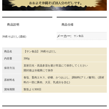
商品説明
商品仕様
メーカー:
サン食品
沖縄そばだし(濃縮)
商品名
【サン食品】 沖縄そばだし
内容量
390g
直射日光・高温多湿を避け常温にて保存してください
保存方法
開封後は冷蔵庫にて保存
食塩、畜肉エキス、砂糖、かつおぶし、調味料(アミノ酸等)、(原材
原材料名
料の一部に豚肉、大豆、乳成分を含む)
賞味期限
製造より300日