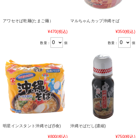
アワセそば乾麺(たまご麺）
マルちゃんカップ沖縄そば
¥470
(税込)
¥350
(税込)
数量：
個
数量：
個
明星インスタント沖縄そば(5食)
沖縄そばだし(濃縮)
¥800
(税込)
¥750
(税込)