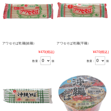
アワセそば乾麺(細麺）
アワセそば乾麺(平麺）
¥470
(税込)
¥470
(税込)
数量：
個
数量：
個