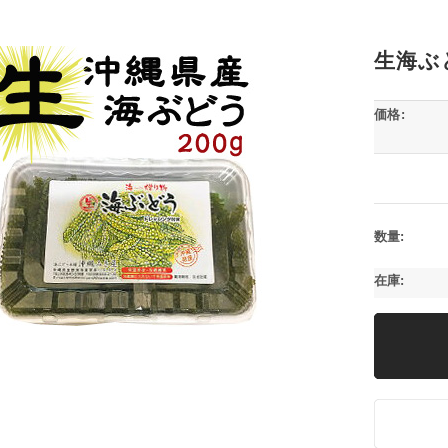
生海ぶ
価格:
数量:
在庫: