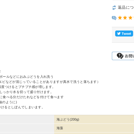
返品につ
方
たボールなどにおみぶどうを入れ洗う
ビなどが混じっていることがありますが真水で洗うと落ちます）
秒程度つけるとプチプチ感が増します。
でしっかり水を切って盛り付けます。
前に食べる分だけたれなどを付けて食べます
のように)
かけるとしぼんでしまいます。
海ぶどう(200g)
海藻