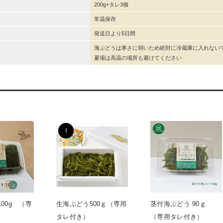
200g+タレ3個
常温保存
発送日より5日間
海ぶどうは寒さに弱いため絶対に冷蔵庫に入れないで
夏場は高温の場所も避けてください
00g （専
生海ぶどう500ｇ（専用
茎付海ぶどう 90ｇ
）
タレ付き）
（専用タレ付き）