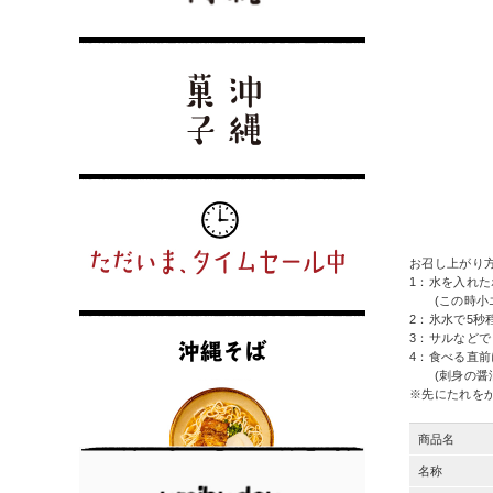
お召し上がり
1：水を入れ
(この時小エ
2：氷水で5
3：サルなど
4：食べる直
(刺身の醤油
※先にたれを
商品名
名称