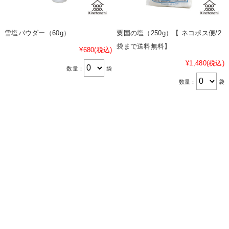
雪塩パウダー（60g）
粟国の塩（250g）【 ネコポス便/2
袋まで送料無料】
¥680
(税込)
¥1,480
(税込)
数量：
袋
数量：
袋