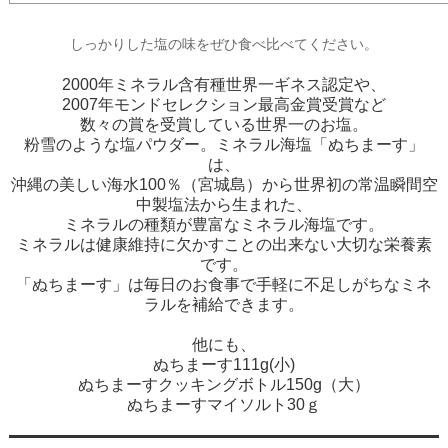
しっかりした塩の味をぜひ食べ比べてください。
2000年ミネラル含有種世界一ギネス認定や、
2007年モンドセレクション最高金賞受賞など
数々の賞を受賞している世界一のお塩。
粉雪のような塩パウダー。ミネラル海塩「ぬちまーす」
は、
沖縄の美しい海水100％（宮城島）から世界初の常温瞬間空
中製塩法から生まれた、
ミネラルの種類が豊富なミネラル海塩です。
ミネラルは健康維持に欠かすことの出来ない大切な栄養素
です。
「ぬちまーす」は毎日のお食事で手軽に不足しがちなミネ
ラルを補給できます。
他にも、
ぬちまーす111g(小)
ぬちまーすクッキングボトル150g（大）
ぬちまーすマイソルト30ｇ