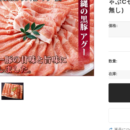
ゃぶCセ
無し)
価格:
数量:
在庫:
返品につ