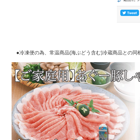
●冷凍便の為、常温商品(海ぶどう含む)冷蔵商品との