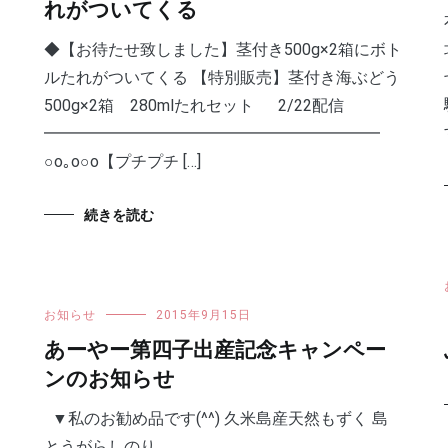
れがついてくる
◆【お待たせ致しました】茎付き500g×2箱にボト
ルたれがついてくる 【特別販売】茎付き海ぶどう
500g×2箱 280mlたれセット 2/22配信
━━━━━━━━━━━━━━━━━━━━━
○o｡o○o【プチプチ […]
続きを読む
お知らせ
2015年9月15日
あーやー第四子出産記念キャンペー
ンのお知らせ
▼私のお勧め品です(^^) 久米島産天然もずく 島
とうがらしのり