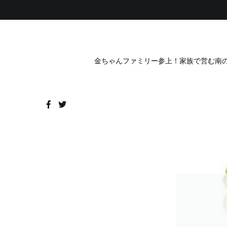
コ
ン
テ
ン
ツ
へ
金ちゃんファミリー参上！家族で営む南の
ス
キ
ッ
プ