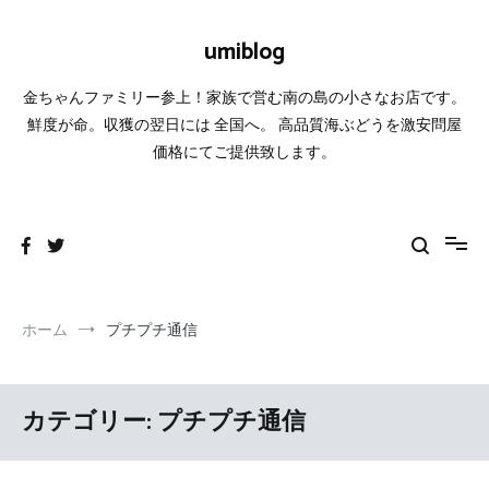
コ
ン
umiblog
テ
ン
金ちゃんファミリー参上！家族で営む南の島の小さなお店です。
ツ
へ
鮮度が命。収獲の翌日には 全国へ。 高品質海ぶどうを激安問屋
ス
価格にてご提供致します。
キ
ッ
プ
ホーム
プチプチ通信
カテゴリー:
プチプチ通信