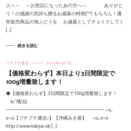
人へ～ ～お世話になったあの方へ～ ありがと
う！の感謝の気持ち贈るお歳暮の時期(^^) もちろん！通
常販売商品の海ぶどうを お歳暮としてチョイスしてく
[…]
続きを読む
プチプチ通信
2016年6月7日
【価格変わらず】本日より3日間限定で
100g増量致します！
◆【価格変わらず】3日間限定で100g増量致します！
6/7配信
━━━━━━━━━━━━━━━━━━━━━ ○o｡
o○o【プチプチ通信♪】【沖縄みき屋】 ○o｡o○o
http://www.mikiya-ok […]