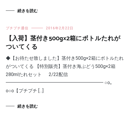
続きを読む
プチプチ通信
2016年2月22日
【入荷】茎付き500g×2箱にボトルたれが
ついてくる
◆【お待たせ致しました】茎付き500g×2箱にボトルたれ
がついてくる 【特別販売】茎付き海ぶどう500g×2箱
280mlたれセット 2/22配信
━━━━━━━━━━━━━━━━━━━━━ ○o｡
o○o【プチプチ […]
続きを読む