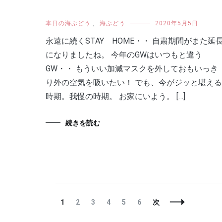
本日の海ぶどう
,
海ぶどう
2020年5月5日
永遠に続くSTAY HOME・・ 自粛期間がまた延
になりましたね。 今年のGWはいつもと違う
GW・・ もういい加減マスクを外しておもいっき
り外の空気を吸いたい！ でも、今がジッと堪える
時期。我慢の時期。 お家にいよう。 […]
続きを読む
投
固
固
固
固
固
固
1
2
3
4
5
6
次
稿
定
定
定
定
定
定
ナ
ペ
ペ
ペ
ペ
ペ
ペ