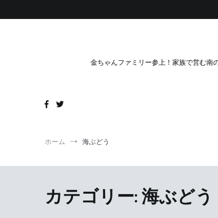
コ
ン
テ
ン
ツ
へ
金ちゃんファミリー参上！家族で営む南の
ス
キ
ッ
プ
ホーム
海ぶどう
カテゴリー:
海ぶどう