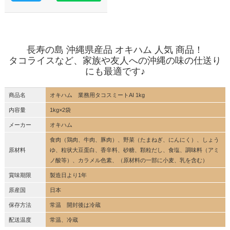
長寿の島 沖縄県産品 オキハム 人気 商品！
タコライスなど、家族や友人への沖縄の味の仕送り
にも最適です♪
商品名
オキハム 業務用タコスミートAI 1kg
内容量
1kg×2袋
メーカー
オキハム
食肉（鶏肉、牛肉、豚肉）、野菜（たまねぎ、にんにく）、しょう
原材料
ゆ、粒状大豆蛋白、香辛料、砂糖、顆粒だし、食塩、調味料（アミ
ノ酸等）、カラメル色素、（原材料の一部に小麦、乳を含む）
賞味期限
製造日より1年
原産国
日本
保存方法
常温 開封後は冷蔵
配送温度
常温、冷蔵