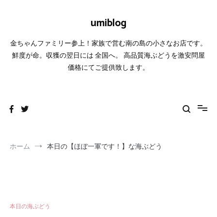
コ
ン
umiblog
テ
ン
金ちゃんファミリー参上！家族で営む南の島の小さなお店です。
ツ
へ
鮮度が命。収獲の翌日には 全国へ。 高品質海ぶどうを激安問屋
ス
価格にてご提供致します。
キ
ッ
プ
ホーム
本日の【ほぼ一軍です！】な海ぶどう
本日の海ぶどう