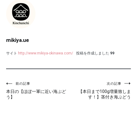
mikiya.ue
サイト
http://www.mikiya-okinawa.com/
投稿を作成しました
99
投
前の記事
次の記事
本日の【ほぼ一軍に近い海ぶど
【本日まで100g増量致しま
稿
う】
す！】茎付き海ぶどう
ナ
ビ
ゲ