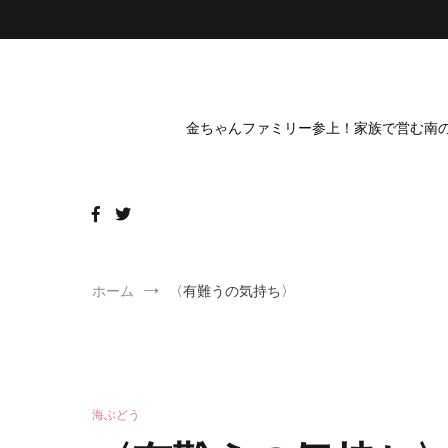
コ
ン
テ
ン
ツ
へ
金ちゃんファミリー参上！家族で営む南の
ス
キ
ッ
プ
ホーム
〈有難うの気持ち〉
海ぶどう