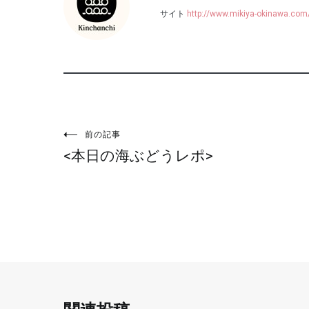
サイト
http://www.mikiya-okinawa.com
投
前の記事
<本日の海ぶどうレポ>
稿
ナ
ビ
ゲ