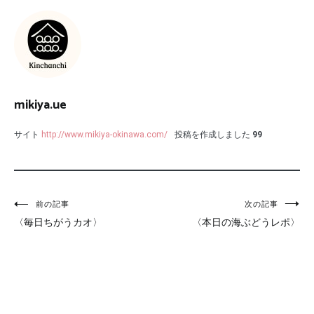
mikiya.ue
サイト
http://www.mikiya-okinawa.com/
投稿を作成しました
99
投
前の記事
次の記事
〈毎日ちがうカオ〉
〈本日の海ぶどうレポ〉
稿
ナ
ビ
ゲ