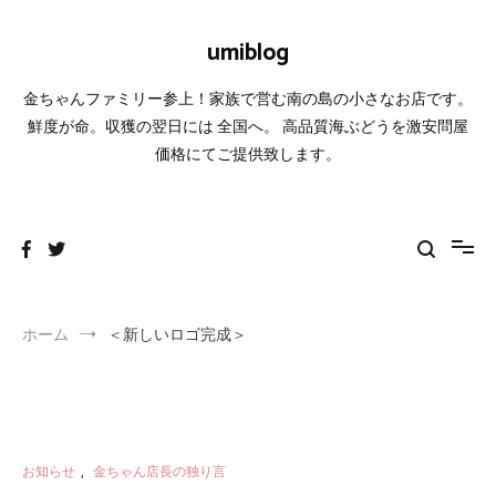
コ
ン
umiblog
テ
ン
金ちゃんファミリー参上！家族で営む南の島の小さなお店です。
ツ
へ
鮮度が命。収獲の翌日には 全国へ。 高品質海ぶどうを激安問屋
ス
価格にてご提供致します。
キ
ッ
プ
ホーム
＜新しいロゴ完成＞
お知らせ
,
金ちゃん店長の独り言