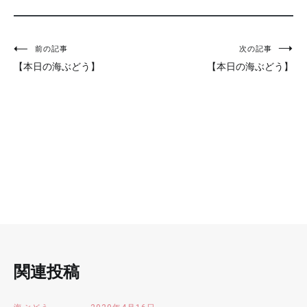
投
前の記事
次の記事
【本日の海ぶどう】
【本日の海ぶどう】
稿
ナ
ビ
ゲ
ー
シ
ョ
ン
関連投稿