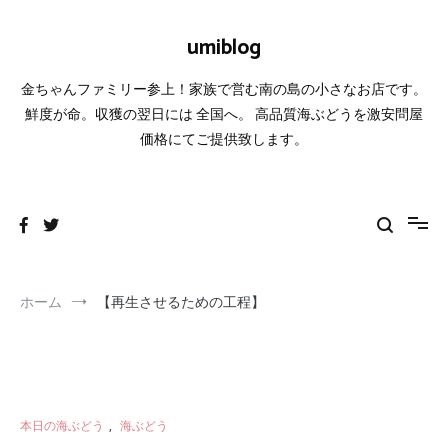
コ
ン
umiblog
テ
ン
金ちゃんファミリー参上！家族で営む南の島の小さなお店です。
ツ
へ
鮮度が命。収獲の翌日には 全国へ。 高品質海ぶどうを激安問屋
ス
価格にてご提供致します。
キ
ッ
プ
ホーム
【再生させるための工程】
本日の海ぶどう
,
海ぶどう