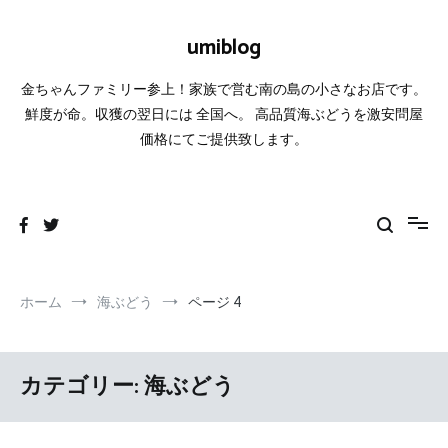
コ
ン
umiblog
テ
ン
金ちゃんファミリー参上！家族で営む南の島の小さなお店です。
ツ
へ
鮮度が命。収獲の翌日には 全国へ。 高品質海ぶどうを激安問屋
ス
価格にてご提供致します。
キ
ッ
プ
ホーム
海ぶどう
ページ 4
カテゴリー:
海ぶどう