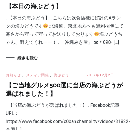
【本日の海ぶどう】
. 【本日の海ぶどう】 . こちらは飲食店様に好評のAラン
クの海ぶどうです
北海道、東北地方へも過剰梱包にて
寒さから守って守ってお送りしております
海ぶどうち
ゃん、耐えてくれーー！ . 「沖縄みき屋」 ☎︎＊098- […]
続きを読む
お知らせ
,
メディア関係
,
海ぶどう
2017年12月2日
【ご当地グルメ500選に当店の海ぶどうが
選ばれました！】
【当店の海ぶどうが選ばれました！】 . Facebook記事
URL：
https://www.facebook.com/c0ban.channel.tv/videos/3182
全国 […]