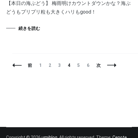
【本日の海ぶどう】 梅雨明けカウントダウンかな？海ぶ
どうもプリプリ粒も大きくハリもgood！
続きを読む
投
固
固
固
固
固
固
前
1
2
3
4
5
6
次
稿
定
定
定
定
定
定
ナ
ペ
ペ
ペ
ペ
ペ
ペ
ビ
ー
ー
ー
ー
ー
ー
ゲ
ジ
ジ
ジ
ジ
ジ
ジ
ー
シ
ョ
ン
Copyright © 2026
umiblog
. All rights reserved. Theme:
Cenote