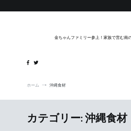
コ
ン
テ
ン
ツ
へ
金ちゃんファミリー参上！家族で営む南の
ス
キ
ッ
プ
ホーム
沖縄食材
カテゴリー:
沖縄食材